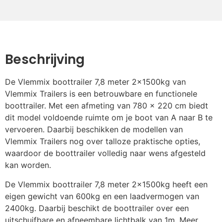
DoubleLock SCM Disselslot
€
163,35
gemonteerd
Beschrijving
Kielplank 3 meter i.p.v.
€
90,75
De Vlemmix boottrailer 7,8 meter 2x1500kg van
kielrollen
Vlemmix Trailers is een betrouwbare en functionele
boottrailer. Met een afmeting van 780 x 220 cm biedt
dit model voldoende ruimte om je boot van A naar B te
Kielrol kantelsysteem
€
72,60
vervoeren. Daarbij beschikken de modellen van
Vlemmix Trailers nog over talloze praktische opties,
waardoor de boottrailer volledig naar wens afgesteld
Lichtbalk verlenging +30cm
€
36,30
kan worden.
(=130cm)
De Vlemmix boottrailer 7,8 meter 2x1500kg heeft een
eigen gewicht van 600kg en een laadvermogen van
Lichtmetalen velg 14inch
€
90,75
2400kg. Daarbij beschikt de boottrailer over een
uitschuifbare en afneembare lichtbalk van 1m. Meer