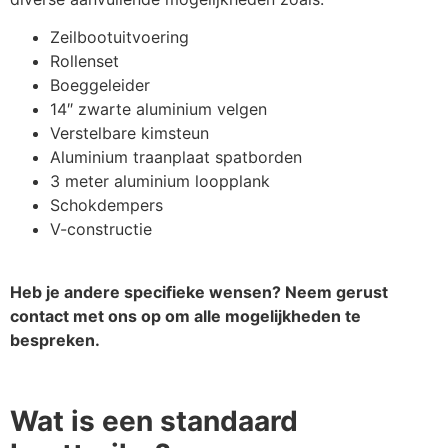
€
54,45
kimsteun
Zeilbootuitvoering
Rollenset
Boeggeleider
Verstelbare kielrol set
€
25,00
14″ zwarte aluminium velgen
Verstelbare kimsteun
Aluminium traanplaat spatborden
Verstelbare kimsteun
€
36,30
3 meter aluminium loopplank
Schokdempers
V-constructie
Wegklapbare LED verlichting
€
181,50
Heb je andere specifieke wensen? Neem gerust
Set wielkeggen met houder
€
18,15
contact met ons op om alle mogelijkheden te
bespreken.
Neuswiel 60mm
€
60,50
Wat is een standaard