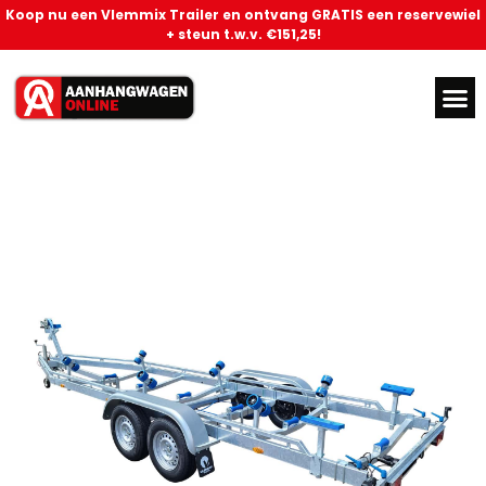
Koop nu een Vlemmix Trailer en ontvang GRATIS een reservewiel
+ steun t.w.v. €151,25!