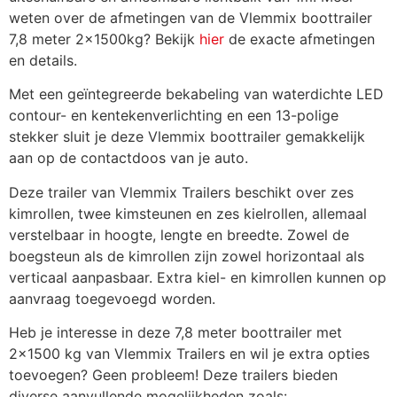
weten over de afmetingen van de Vlemmix boottrailer
Overdekslot tasmodel
€
42,35
7,8 meter 2x1500kg? Bekijk
hier
de exacte afmetingen
en details.
Met een geïntegreerde bekabeling van waterdichte LED
Wiel + band 185 R14 900kg
€
121,00
contour- en kentekenverlichting en een 13-polige
stekker sluit je deze Vlemmix boottrailer gemakkelijk
aan op de contactdoos van je auto.
Reservewiel + steun (gratis
€
0,00
optie)
Deze trailer van Vlemmix Trailers beschikt over zes
kimrollen, twee kimsteunen en zes kielrollen, allemaal
verstelbaar in hoogte, lengte en breedte. Zowel de
Spoelsysteem boottrailer 1
€
121,00
boegsteun als de kimrollen zijn zowel horizontaal als
as
verticaal aanpasbaar. Extra kiel- en kimrollen kunnen op
aanvraag toegevoegd worden.
V-constructie boottrailer
€
108,90
Heb je interesse in deze 7,8 meter boottrailer met
2×1500 kg van Vlemmix Trailers en wil je extra opties
toevoegen? Geen probleem! Deze trailers bieden
Verstelbare dubbele
diverse aanvullende mogelijkheden zoals: