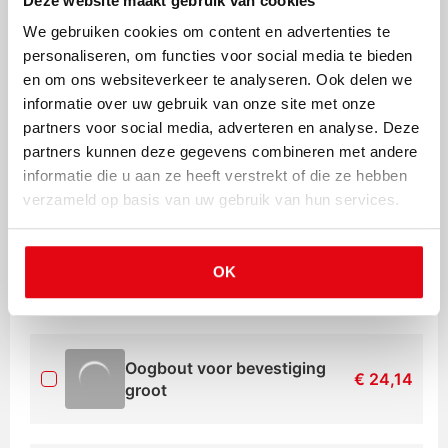
Deze website maakt gebruik van cookies
Afmetingen
780 x 220 x 130
We gebruiken cookies om content en advertenties te
personaliseren, om functies voor social media te bieden
Eigen gewicht
600 kg
en om ons websiteverkeer te analyseren. Ook delen we
informatie over uw gebruik van onze site met onze
Laadoppervlakte
partners voor social media, adverteren en analyse. Deze
partners kunnen deze gegevens combineren met andere
Hoogte
130 cm
informatie die u aan ze heeft verstrekt of die ze hebben
Lengte
7,8 m
verzameld op basis van uw gebruik van hun services.
Opties en accessoires
OK
Oogbout voor bevestiging
€
24,14
groot