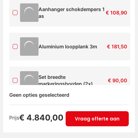
Aanhanger schokdempers 1
€
108,90
as
Aluminium loopplank 3m
€
181,50
Set breedte
€
90,00
markeringsborden (2x)
Geen opties geselecteerd
Centreerset boottrailer
€
133,10
€
4.840,00
Prijs
Vraag offerte aan
Disselbak aanhanger
€
121,00