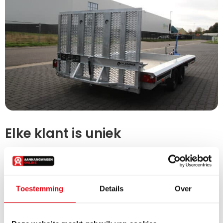
Elke klant is uniek
Aangezien elke klant andere behoeftes heeft en andere
mogelijke opties op zijn of haar aanhanger wil hebben,
worden de aanhangwagens op bestelling gemaakt.
Toestemming
Details
Over
Betekent dit dan dat je extra lang moet wachten? Nee,
daar steek ik een stokje voor. De reden dat je veelal