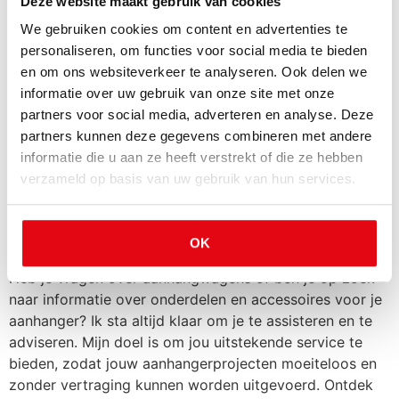
lang moet wachten op je aanhangwagen, komt doordat
Deze website maakt gebruik van cookies
de aanhanger nog getransporteerd moet worden van de
We gebruiken cookies om content en advertenties te
fabriek naar de dealer. Gelukkig kun je bij
personaliseren, om functies voor social media te bieden
AanhangwagenOnline de aanhanger in de fabriek
en om ons websiteverkeer te analyseren. Ook delen we
ophalen, waardoor je nog sneller kunt genieten van je
informatie over uw gebruik van onze site met onze
avontuur.
partners voor social media, adverteren en analyse. Deze
partners kunnen deze gegevens combineren met andere
informatie die u aan ze heeft verstrekt of die ze hebben
verzameld op basis van uw gebruik van hun services.
Persoonlijk advies voor je
aanhanger
OK
Heb je vragen over aanhangwagens of ben je op zoek
naar informatie over onderdelen en accessoires voor je
aanhanger? Ik sta altijd klaar om je te assisteren en te
adviseren. Mijn doel is om jou uitstekende service te
bieden, zodat jouw aanhangerprojecten moeiteloos en
zonder vertraging kunnen worden uitgevoerd. Ontdek