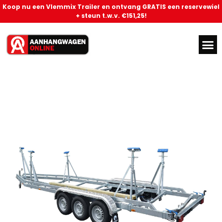
Koop nu een Vlemmix Trailer en ontvang GRATIS een reservewiel
+ steun t.w.v. €151,25!