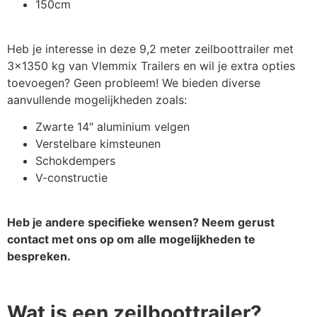
150cm
Wegklapbare LED verlichting
€
181,50
Heb je interesse in deze 9,2 meter zeilboottrailer met
3×1350 kg van Vlemmix Trailers en wil je extra opties
Set wielkeggen met houder
€
18,15
toevoegen? Geen probleem! We bieden diverse
aanvullende mogelijkheden zoals:
Zwarte 14″ aluminium velgen
Neuswiel 60mm
€
60,50
Verstelbare kimsteunen
Schokdempers
V-constructie
Heb je andere specifieke wensen? Neem gerust
contact met ons op om alle mogelijkheden te
bespreken.
Wat is een zeilboottrailer?