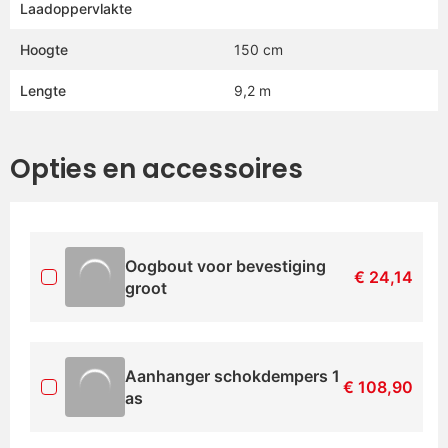
Laadoppervlakte
Hoogte
150 cm
Lengte
9,2 m
Opties en accessoires
Oogbout voor bevestiging
€
24,14
groot
Aanhanger schokdempers 1
€
108,90
as