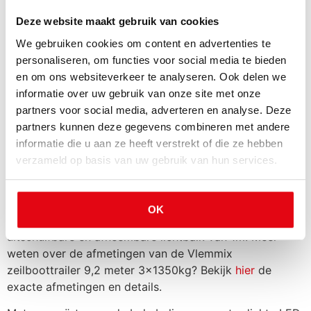
Beschrijving
Deze website maakt gebruik van cookies
Kielrol kantelsysteem
€
72,60
De Vlemmix zeilboottrailer 9,2 meter 3x1350kg van
We gebruiken cookies om content en advertenties te
Vlemmix Trailers is een betrouwbare en functionele
personaliseren, om functies voor social media te bieden
zeilboottrailer. Met een chassis van 920 x 255 cm biedt
en om ons websiteverkeer te analyseren. Ook delen we
Lichtbalk verlenging +30cm
€
36,30
dit model voldoende ruimte om je zeilboot van A naar B
informatie over uw gebruik van onze site met onze
(=130cm)
te vervoeren. Daarbij beschikken de modellen van
partners voor social media, adverteren en analyse. Deze
Vlemmix Trailers nog over talloze praktische opties,
partners kunnen deze gegevens combineren met andere
waardoor de zeilboottrailer volledig naar wens
informatie die u aan ze heeft verstrekt of die ze hebben
Lichtmetalen velg 14inch
€
90,75
afgesteld kan worden.
verzameld op basis van uw gebruik van hun services.
De Vlemmix zeilboottrailer 9,2 meter 3x1350kg heeft
Overdekslot tasmodel
€
42,35
een eigen gewicht van 740 kg en een laadvermogen van
OK
2760 kg. Daarbij beschikt de zeilboottrailer over een
uitschuifbare en afneembare lichtbalk van 1m. Meer
Wiel + band 185 R14 900kg
€
121,00
weten over de afmetingen van de Vlemmix
zeilboottrailer 9,2 meter 3x1350kg? Bekijk
hier
de
exacte afmetingen en details.
Reservewiel + steun (gratis
€
0,00