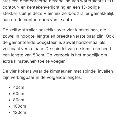
Met een geïntegreerde bekabeling van waterdichte LED
optie)
contour- en kentekenverlichting en een 13-polige
stekker sluit je deze Vlemmix zeilboottrailer gemakkelijk
aan op de contactdoos van je auto.
Spoelsysteem boottrailer 1
€
121,00
as
De zeilboottrailer beschikt over vier kimsteunen, die
zowel in hoogte, lengte en breedte verstelbaar zijn. Ook
de gemonteerde boegsteun is zowel horizontaal als
V-constructie boottrailer
€
108,90
verticaal verstelbaar. De spindel van de kimsteun heeft
een lengte van 50cm. Op verzoek is het mogelijk om
extra kimsteunen toe te voegen.
Verstelbare dubbele
€
54,45
kimsteun
De vier kokers waar de kimsteunen met spindel invallen
zijn verkrijgbaar in de volgende lengtes:
40cm
Verstelbare kielrol set
€
25,00
60cm
80cm
100cm
Verstelbare kimsteun
€
36,30
120cm