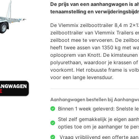
De prijs van een aanhangwagen is alt
tenaamstelling en verwijderingsbijdr
De Vlemmix zeilboottrailer 8,4 m 2×1
zeilboottrailer van Vlemmix Trailers e
zeilboot mee te vervoeren. De zeilboot
heeft twee assen van 1350 kg met wa
oplooprem van Knott. De kimsteunen 
polyurethaan, waardoor je krassen of 
voorkomt. Het robuuste frame is vol
voor een lange levensduur.
Aanhangwagen bestellen bij Aanhangw
Binnen 1 week geleverd: Snelste l
Stel zelf gemakkelijk je eigen a
opties toe om je aanhanger te pers
⁠ ⁠Vraag vrijblijvend een offerte aan