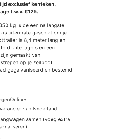
ijd exclusief kenteken,
age t.w.v. €125.
350 kg is de een na langste
n is uitermate geschikt om je
trailer is 8,4 meter lang en
terdichte lagers en een
zijn gemaakt van
strepen op je zeilboot
bad gegalvaniseerd en bestemd
agenOnline:
everancier van Nederland
anhangwagen samen (voeg extra
onaliseren).
.