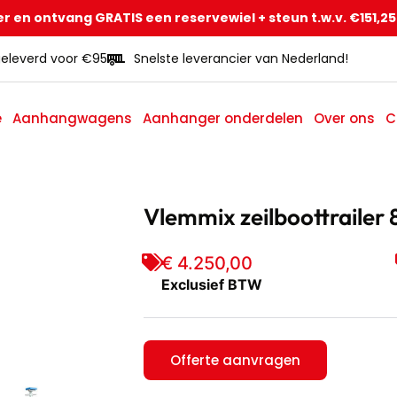
r en ontvang GRATIS een reservewiel + steun t.w.v. €151,25
eleverd voor €95
Snelste leverancier van Nederland!
e
Aanhangwagens
Aanhanger onderdelen
Over ons
C
Vlemmix zeilboottrailer 
€ 4.250,00
Exclusief BTW
Offerte aanvragen