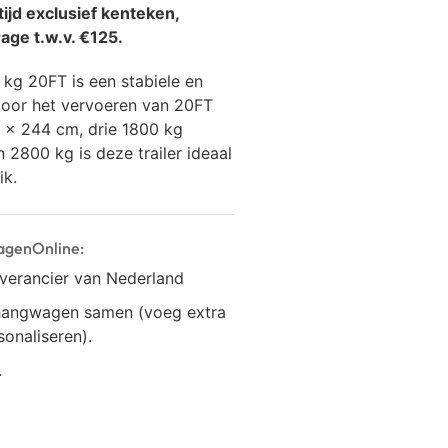
ijd exclusief kenteken,
age t.w.v. €125.
kg 20FT is een stabiele en
 voor het vervoeren van 20FT
0 x 244 cm, drie 1800 kg
2800 kg is deze trailer ideaal
ik.
agenOnline:
everancier van Nederland
anhangwagen samen (voeg extra
onaliseren).
.