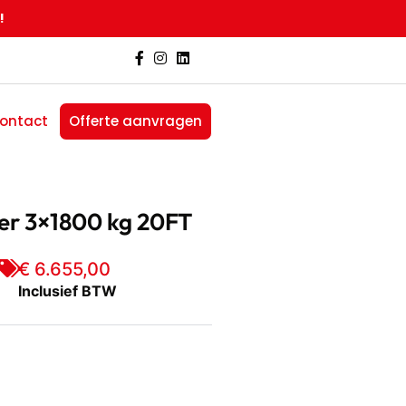
!
ontact
Offerte aanvragen
ler 3×1800 kg 20FT
€
6.655,00
Inclusief BTW