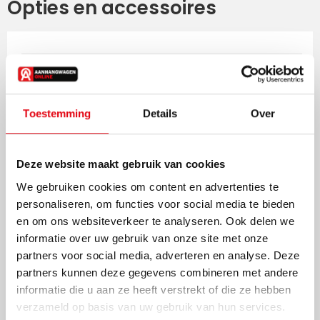
Opties en accessoires
Oogbout voor bevestiging
€
24,14
groot
Toestemming
Details
Over
Aanhanger schokdempers 1
€
108,90
Deze website maakt gebruik van cookies
as
We gebruiken cookies om content en advertenties te
personaliseren, om functies voor social media te bieden
en om ons websiteverkeer te analyseren. Ook delen we
informatie over uw gebruik van onze site met onze
Aluminium loopplank 3m
€
181,50
partners voor social media, adverteren en analyse. Deze
partners kunnen deze gegevens combineren met andere
informatie die u aan ze heeft verstrekt of die ze hebben
verzameld op basis van uw gebruik van hun services.
Set breedte