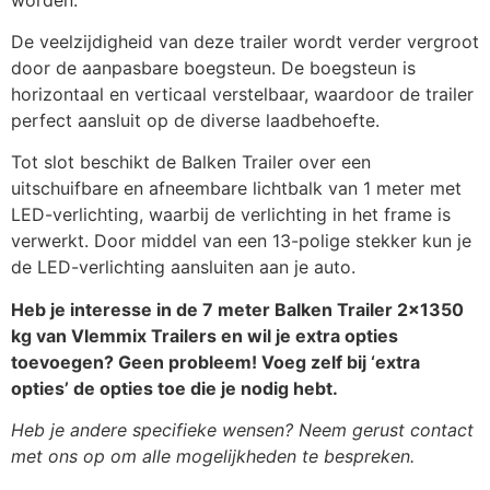
V-constructie boottrailer
€
108,90
De veelzijdigheid van deze trailer wordt verder vergroot
door de aanpasbare boegsteun. De boegsteun is
horizontaal en verticaal verstelbaar, waardoor de trailer
Verstelbare dubbele
€
54,45
perfect aansluit op de diverse laadbehoefte.
kimsteun
Tot slot beschikt de Balken Trailer over een
uitschuifbare en afneembare lichtbalk van 1 meter met
Verstelbare kielrol set
€
25,00
LED-verlichting, waarbij de verlichting in het frame is
verwerkt. Door middel van een 13-polige stekker kun je
de LED-verlichting aansluiten aan je auto.
Verstelbare kimsteun
€
36,30
Heb je interesse in de 7 meter Balken Trailer 2×1350
kg van Vlemmix Trailers en wil je extra opties
toevoegen? Geen probleem! Voeg zelf bij ‘extra
Set wielkeggen met houder
€
18,15
opties’ de opties toe die je nodig hebt.
Heb je andere specifieke wensen? Neem gerust contact
Neuswiel 60mm
€
60,50
met ons op om alle mogelijkheden te bespreken.