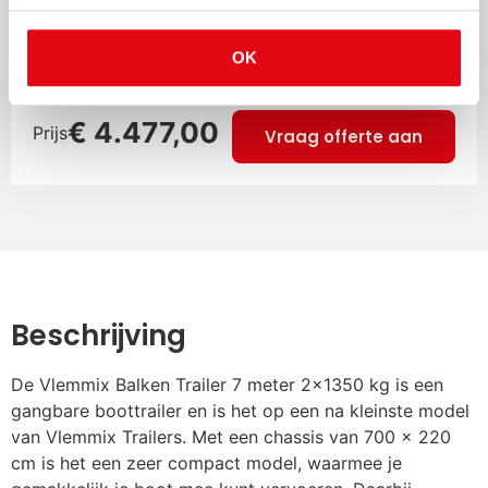
€
90,00
markeringsborden (2x)
Geen opties geselecteerd
OK
Centreerset boottrailer
€
133,10
€
4.477,00
Prijs
Vraag offerte aan
Disselbak aanhanger
€
121,00
DoubleLock SCM Disselslot
€
163,35
gemonteerd
Beschrijving
Kielplank 3 meter i.p.v.
€
90,75
De Vlemmix Balken Trailer 7 meter 2×1350 kg is een
kielrollen
gangbare boottrailer en is het op een na kleinste model
van Vlemmix Trailers. Met een chassis van 700 x 220
cm is het een zeer compact model, waarmee je
Kielrol kantelsysteem
€
72,60