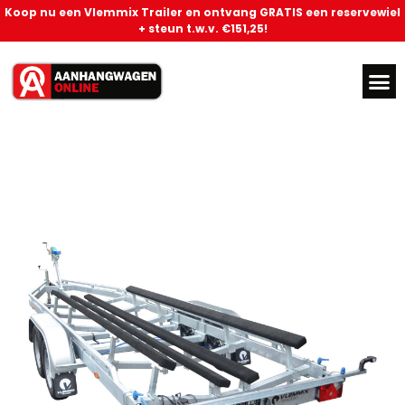
Koop nu een Vlemmix Trailer en ontvang GRATIS een reservewiel
+ steun t.w.v. €151,25!