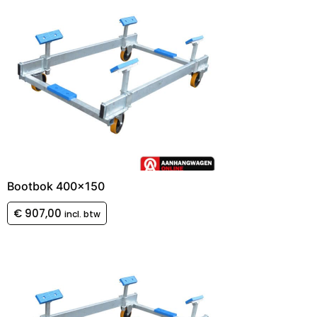
Bootbok 400×150
€
907,00
incl. btw