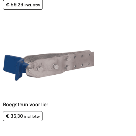
€
59,29
incl. btw
Boegsteun voor lier
€
36,30
incl. btw