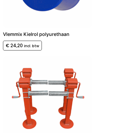
Vlemmix Kielrol polyurethaan
€
24,20
incl. btw