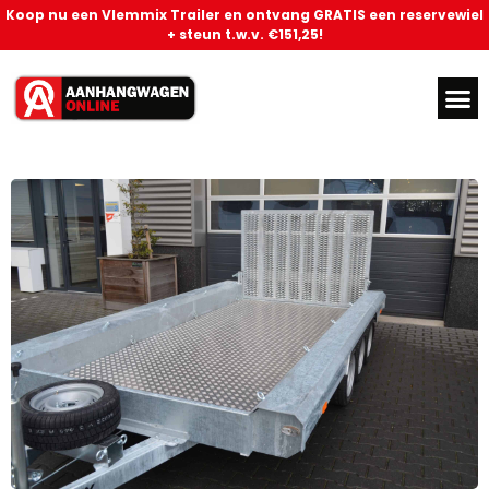
Koop nu een Vlemmix Trailer en ontvang GRATIS een reservewiel
+ steun t.w.v. €151,25!