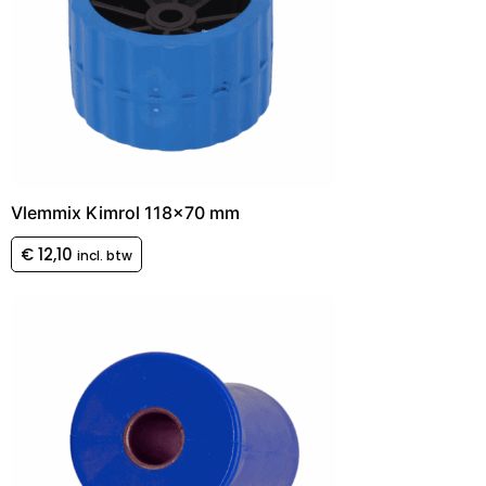
Vlemmix Kimrol 118×70 mm
€
12,10
incl. btw